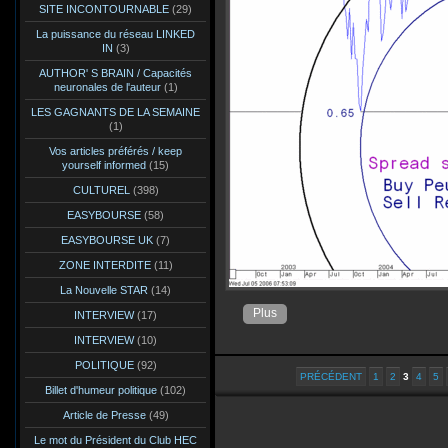
SITE INCONTOURNABLE
(29)
La puissance du réseau LINKED
IN
(3)
AUTHOR' S BRAIN / Capacités
neuronales de l'auteur
(1)
LES GAGNANTS DE LA SEMAINE
(1)
Vos articles préférés / keep
yourself informed
(15)
CULTUREL
(398)
EASYBOURSE
(58)
EASYBOURSE UK
(7)
ZONE INTERDITE
(11)
La Nouvelle STAR
(14)
Plus
INTERVIEW
(17)
INTERVIEW
(10)
POLITIQUE
(92)
PRÉCÉDENT
1
2
3
4
5
Billet d'humeur politique
(102)
Article de Presse
(49)
Le mot du Président du Club HEC