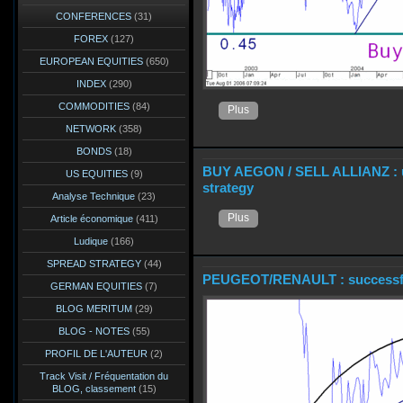
CONFERENCES
(31)
FOREX
(127)
EUROPEAN EQUITIES
(650)
INDEX
(290)
COMMODITIES
(84)
Plus
NETWORK
(358)
BONDS
(18)
BUY AEGON / SELL ALLIANZ : u
US EQUITIES
(9)
strategy
Analyse Technique
(23)
Plus
Article économique
(411)
Ludique
(166)
SPREAD STRATEGY
(44)
PEUGEOT/RENAULT : successful s
GERMAN EQUITIES
(7)
BLOG MERITUM
(29)
BLOG - NOTES
(55)
PROFIL DE L'AUTEUR
(2)
Track Visit / Fréquentation du
BLOG, classement
(15)