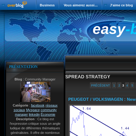
Business
Vous aimerez aussi…
J'aime ce blog
easy
-
PRÉSENTATION
SPREAD STRATEGY
Blog
: Community Manager
PRÉCÉDENT
1
2
3
4
5
PEUGEOT / VOLKSWAGEN : New s
Catégorie
:
facebook
réseaux
sociaux
Myspace
community
manager
linkedin
Économie
Description
: Ce blog est
l'expression critique sous un angle
ludique de différentes thématiques
généralistes. Il offre de nombreux