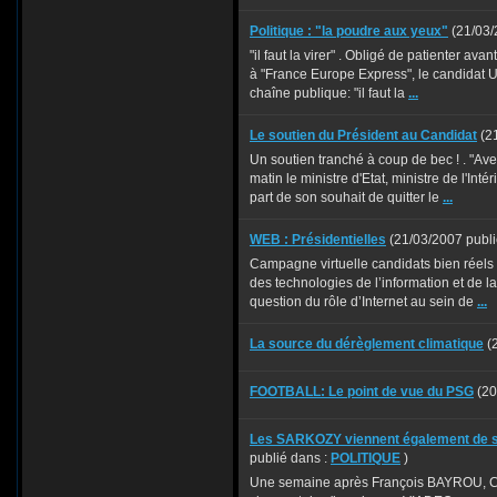
Politique : "la poudre aux yeux"
(
21/03
"il faut la virer" . Obligé de patienter ava
à "France Europe Express", le candidat UM
chaîne publique: "il faut la
...
Le soutien du Président au Candidat
(
2
Un soutien tranché à coup de bec ! . "Avec
matin le ministre d'Etat, ministre de l'Inté
part de son souhait de quitter le
...
WEB : Présidentielles
(
21/03/2007
publ
Campagne virtuelle candidats bien réels
des technologies de l’information et de l
question du rôle d’Internet au sein de
...
La source du dérèglement climatique
(
FOOTBALL: Le point de vue du PSG
(
20
Les SARKOZY viennent également de s'i
publié dans :
POLITIQUE
)
Une semaine après François BAYROU, C