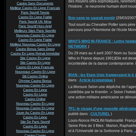
des moyens ultra-sophistiqués, rarement 
Casino Sans Documents
l'histoire: . le neuronne humain dont nou
Meilleur Casino En Ligne Francais
Paris Sportif Tennis
Casino En Ligne Fiable
Bon sang ne saurait mentir
(
29/03/2007
Paris Sportif Ufc Mma
Tout sourit au Chevalier Potter sans pèr
Paris Sportif Hors Arjel
parcouru pour l'Hermione de l'école Mon
Meilleurs Sites Paris Sportifs
Nouveau Casino En Ligne
Casino En Ligne Fiable
WHO'S WHO IN FRANCE : Lettre hebd
Meilleur Nouveau Casino En Ligne
NETWORK
)
Casino Bonus Sans Depot
Du 29 mars au 4 avril 2007 Nom ou So
Casino En Ligne Retrait Immédiat
Site Casino En Ligne
Who in France depuis 1991)Elle est deve
Site Casino En Ligne
incontestée de la danse contemporaine.
Casino En Ligne Francais
Nouveaux Casino En Ligne
IRAN : les Etats-Unis frapperaient le 6 
Siti Casino Online
dans :
Article économique
)
Olympe Casino Bonus
Nouveau Casino En Ligne
La Morsure Selon une dépêche de l’agence
Casino En Ligne
contrôlée par le Kremlin : « Selon l’he
Casino En Ligne
une action militaire américaine se dérou
Casino Online
Nouveau Casino En Ligne
Nouveau Casino En Ligne
TF1: le visage d'une nouvelle générati
Jouer Au Casino En Ligne
publié dans :
CULTUREL
)
Casino En Ligne
Louis-Nonce PAOLINI Nationalité: Français
Site De Paris Sportif
Seine Père de 3 filles : Marion, Rapha
Casino En Ligne
et à l'Université de la Sorbonne à Paris.
..
Nouveau Casino En Ligne
Casino Crypto