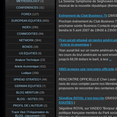
METHODOLOGY
(2)
La Sixième Symphonie de Seghoveen Arb
musical de la nouvelle république (thème
CONFERENCES
(31)
FOREX
(127)
Evénement du Club Business 75
(
28/03
EUROPEAN EQUITIES
(650)
Prochain événement du Club Business 7
prochaine soirée Business Contacts orga
INDEX
(290)
tiendra le 5 avril 2007 de 19h00 à 23h0
COMMODITIES
(84)
l'Iran aurait attaqué un navire américain
NETWORK
(364)
:
Article économique
)
BONDS
(18)
l'Iran aurait tiré sur un navire américain
US EQUITIES
(9)
les cours du brut américain se sont envo
jusqu'à 68,09 dollars le baril, à leur
...
Analyse Technique
(23)
Article économique
(411)
XING propose une rencontre officielle
(
Ludique
(166)
)
RENCONTRE OFFICIELLLE Cher Louis-Se
SPREAD STRATEGY
(44)
ravis de vous compter parmi nos Membr
GERMAN EQUITIES
(7)
proposons de rencontrer des centaines
BLOG MERITUM
(29)
Ségolène ROYAL s'est inscrite
(
26/03/
BLOG - NOTES
(55)
EQUITIES
)
PROFIL DE L'AUTEUR
(2)
Ségolène ROYAL sur VIADEO "Bonjour à t
Track Visit / Fréquentation du
politique française membre du Parti social
BLOG, classement
(15)