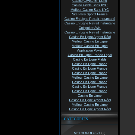
Casino Crypto En Ligne
Casino Fiable Sans KYC
Meilleur Casino Sans KYC
Site Paris Sportif France
Casino En Ligne Retrait Instantané
Casino En Ligne Retrait Instantané
Coinpoker Avis
Casino En Ligne Retrait Instantané
Casino En Ligne Argent Réel
Meilleur Casino En Ligne
Meilleur Casino En Ligne
Application Poker
Casino En Ligne France Légal
Casino En Ligne Fiable
Casino En Ligne France
Casino En Ligne France
Casino En Ligne France
Meilleur Casino En Ligne
Casino En Ligne France
Casino En Ligne France
Casino En Ligne France
Casino En Ligne
Casino En Ligne Argent Réel
Meilleur Casino En Ligne
Casino En Ligne Argent Réel
CATÉGORIES
METHODOLOGY
(2)