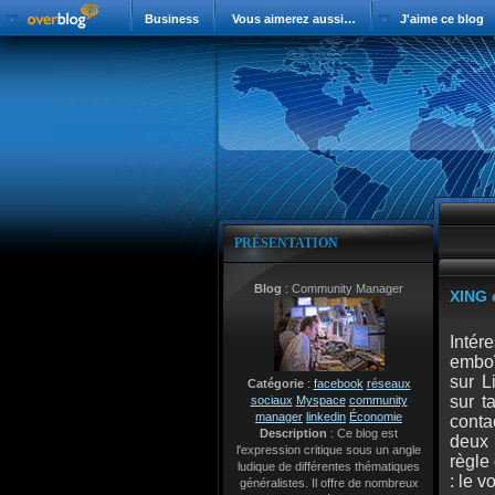
Business
Vous aimerez aussi…
J'aime ce blog
ea
PRÉSENTATION
Blog
: Community Manager
XING 
Intér
emboî
sur L
Catégorie
:
facebook
réseaux
sur t
sociaux
Myspace
community
manager
linkedin
Économie
conta
Description
: Ce blog est
deux 
l'expression critique sous un angle
règle
ludique de différentes thématiques
: le v
généralistes. Il offre de nombreux