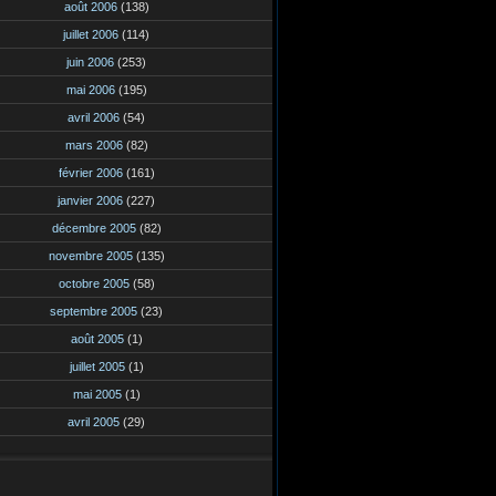
août 2006
(138)
juillet 2006
(114)
juin 2006
(253)
mai 2006
(195)
avril 2006
(54)
mars 2006
(82)
février 2006
(161)
janvier 2006
(227)
décembre 2005
(82)
novembre 2005
(135)
octobre 2005
(58)
septembre 2005
(23)
août 2005
(1)
juillet 2005
(1)
mai 2005
(1)
avril 2005
(29)