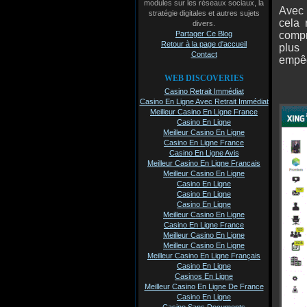
modules sur les réseaux sociaux, la
Avec 
stratégie digitales et autres sujets
cela 
divers.
Partager Ce Blog
comp
Retour à la page d'accueil
plus 
Contact
empêc
WEB DISCOVERIES
Casino Retrait Immédiat
Casino En Ligne Avec Retrait Immédiat
Meilleur Casino En Ligne France
Casino En Ligne
Meilleur Casino En Ligne
Casino En Ligne France
Casino En Ligne Avis
Meilleur Casino En Ligne Francais
Meilleur Casino En Ligne
Casino En Ligne
Casino En Ligne
Casino En Ligne
Meilleur Casino En Ligne
Casino En Ligne France
Meilleur Casino En Ligne
Meilleur Casino En Ligne
Meilleur Casino En Ligne Français
Casino En Ligne
Casinos En Ligne
Meilleur Casino En Ligne De France
Casino En Ligne