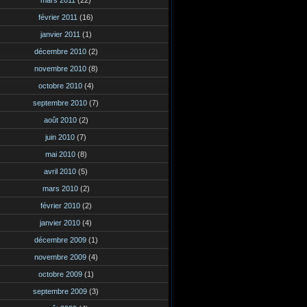
mars 2011
(22)
février 2011
(16)
janvier 2011
(1)
décembre 2010
(2)
novembre 2010
(8)
octobre 2010
(4)
septembre 2010
(7)
août 2010
(2)
juin 2010
(7)
mai 2010
(8)
avril 2010
(5)
mars 2010
(2)
février 2010
(2)
janvier 2010
(4)
décembre 2009
(1)
novembre 2009
(4)
octobre 2009
(1)
septembre 2009
(3)