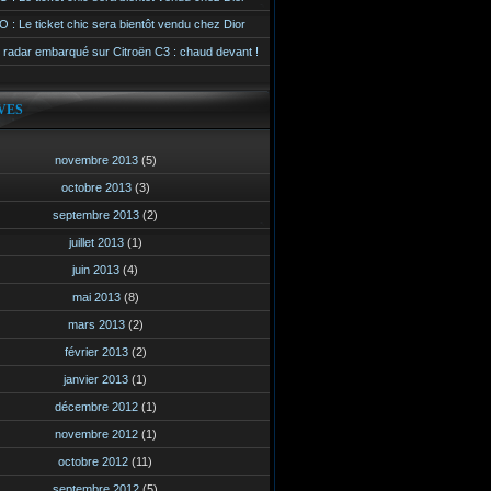
: Le ticket chic sera bientôt vendu chez Dior
radar embarqué sur Citroën C3 : chaud devant !
VES
novembre 2013
(5)
octobre 2013
(3)
septembre 2013
(2)
juillet 2013
(1)
juin 2013
(4)
mai 2013
(8)
mars 2013
(2)
février 2013
(2)
janvier 2013
(1)
décembre 2012
(1)
novembre 2012
(1)
octobre 2012
(11)
septembre 2012
(5)