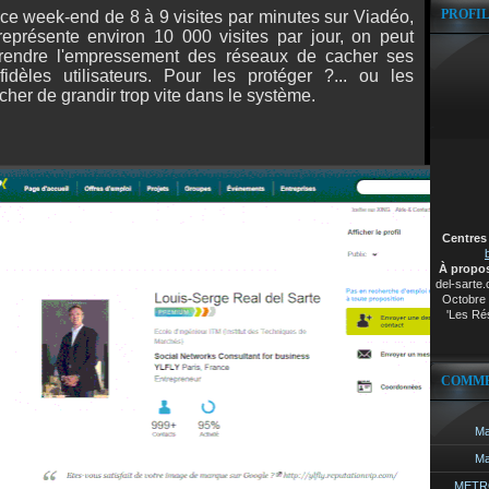
PROFI
ce week-end de 8 à 9 visites par minutes sur Viadéo,
représente environ 10 000 visites par jour, on peut
rendre l'empressement des réseaux de cacher ses
fidèles utilisateurs. Pour les protéger ?... ou les
her de grandir trop vite dans le système.
Centres 
À propo
del-sarte
Octobre 
'Les Rés
COMME
Ma
Ma
METRO 