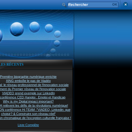
LES RÉCENTS
Première biographie numérique enrichie
XING emboîte le pas de Viadéo
l: le réseau professionnel de l'innovation sociale
ent du Premier réseau de l'innovation sociale
VIADEO prend exemple sur LinkedIn
conférence CED Hanploi : Emploi et Handicap
Why is my Digital impact important?
 relèvent les défis de la révolutions numérique!
ON conférence Hi TEAM :"VIADEO, Linkedin: que
choisir? & Construire son réseau réel"
on chromatique de l’exception culturelle française !
Liste Complète