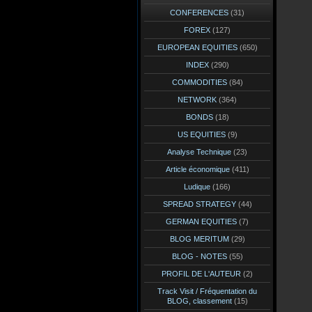
CONFERENCES
(31)
FOREX
(127)
EUROPEAN EQUITIES
(650)
INDEX
(290)
COMMODITIES
(84)
NETWORK
(364)
BONDS
(18)
US EQUITIES
(9)
Analyse Technique
(23)
Article économique
(411)
Ludique
(166)
SPREAD STRATEGY
(44)
GERMAN EQUITIES
(7)
BLOG MERITUM
(29)
BLOG - NOTES
(55)
PROFIL DE L'AUTEUR
(2)
Track Visit / Fréquentation du
BLOG, classement
(15)