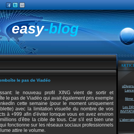
sy
-blog
ARTIC
emboîte le pas de Viadéo
uDiversa
Lancem
essant: le nouveau profil XING vient de sortir et
te le pas de Viadéo qui avait également pris exemple
8ème 
inkedIn cette semaine (pour le moment uniquement
Les DRH
ablette) avec la limitation visuelle du nombre de vos
INVITATI
cts à +999 afin d'éviter lorsque vous en avez environ
millions d'être la cible de tous. Car s'il est bien une
L'aberrati
 qui fonctionne sur les réseaux sociaux professionnels
olume attire le volume.