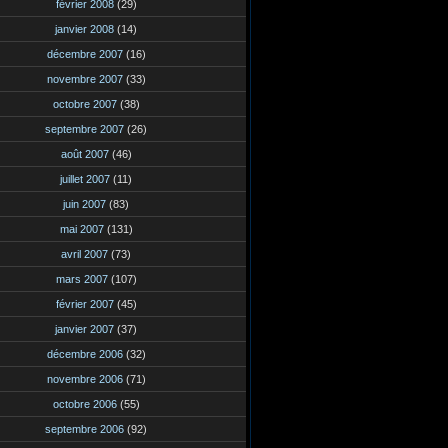
février 2008
(29)
janvier 2008
(14)
décembre 2007
(16)
novembre 2007
(33)
octobre 2007
(38)
septembre 2007
(26)
août 2007
(46)
juillet 2007
(11)
juin 2007
(83)
mai 2007
(131)
avril 2007
(73)
mars 2007
(107)
février 2007
(45)
janvier 2007
(37)
décembre 2006
(32)
novembre 2006
(71)
octobre 2006
(55)
septembre 2006
(92)