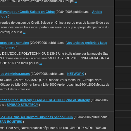
les : +9% Le chiffre d'affaires consolidé du Groupe
...
 Revers pour Credit Suisse en Chine
(
20/04/2006
publié dans :
Article
ique
)
reprise de gestion de Credit Suisse en Chine a perdu plus de la moitié de ses
sous gestion en trois mois, portant un sérieux coup au projet d’expansion du
elvétique sur le
...
tures cette semaine
(
20/04/2006
publié dans :
Vos articles préférés / keep
f informed
)
L DE L'ECOLE POLYTECHNIQUE 139 2 Une étoile plane sur la nouvelle Star
 3 Tribune ouverte au scepticisme 50 4 EASYBOURSE : L'INFORMATION LA
CHE 48 5 Les mots pour le
...
des Administrateurs
(
19/04/2006
publié dans :
NETWORK
)
re CdA/IFA A NE PAS MANQUER Rendez-vous mensuel - Groupe Nord
06L'après Lille-2004 et l'avant Lille-3000 Atelier coaching24/04/2006Mettez de
partout dans votre vie
...
PPR spread strategy : TARGET REACHED, end of strategy
(
19/04/2006
ans :
SPREAD STRATEGY
)
e ZACHARIAS au Harvard Business School Club
(
18/04/2006
publié dans :
AN EQUITIES
)
ie, Cher Ami, Notre prochain déjeuner aura lieu : JEUDI 27 AVRIL 2006 au