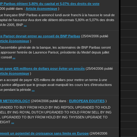
P Paribas détient 5,80% du capital et 5,07% des droits de vote
2006
publié dans :
Article économique
)
e française BNP Paribas a annoncé lundi avoir franchi à la hausse le seuil de
pital de l'assureur Axa dont elle détient désormais 5,80% et 5,07% des droits
 A fin 2005, BNP
...
e Parisot devrait entrer au conseil de BNP Paribas
(
25/04/2006
publié
rticle économique
)
l'assemblée générale de la banque, les actionnaires de BNP Paribas seront
à approuver l'entrée de Laurence Parisot, présidente du Medef depuis juillet
 conseil
...
n paye 425 millions de dollars pour éviter un procès
(
25/04/2006
publié
rticle économique
)
 a accepté de payer 425 millions de dollars pour mettre un terme à une
n justice alléguant que le groupe avait manipulé les cours lors d’introductions
se pendant la période
...
R METEOROLOGY
(
24/04/2006
publié dans :
EUROPEAN EQUITIES
)
GRADED TO BUY FROM HOLD BY ING REPSOL UPGRADED TO HOLD
ELL BY ING ROYAL DUTCH UPGRADED TO HOLD FROM SELL BY ING
L UPGRADED TO BUY FROM HOLD BY ING THYSSEN UPGRADE TO
EIGHT
...
trevoit un potentiel de croissance sans limite en Europe
(
24/04/2006