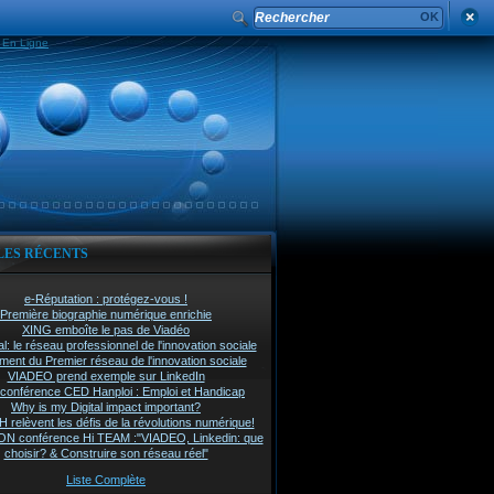
 En Ligne
LES RÉCENTS
e-Réputation : protégez-vous !
Première biographie numérique enrichie
XING emboîte le pas de Viadéo
l: le réseau professionnel de l'innovation sociale
ent du Premier réseau de l'innovation sociale
VIADEO prend exemple sur LinkedIn
conférence CED Hanploi : Emploi et Handicap
Why is my Digital impact important?
 relèvent les défis de la révolutions numérique!
ON conférence Hi TEAM :"VIADEO, Linkedin: que
choisir? & Construire son réseau réel"
Liste Complète