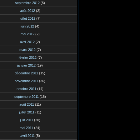
septembre 2012
(5)
août 2012
(2)
juillet 2012
(7)
juin 2012
(4)
mai 2012
(2)
avril 2012
(2)
mars 2012
(7)
février 2012
(7)
janvier 2012
(19)
décembre 2011
(15)
novembre 2011
(36)
octobre 2011
(14)
septembre 2011
(18)
août 2011
(11)
juillet 2011
(11)
juin 2011
(30)
mai 2011
(24)
avril 2011
(5)