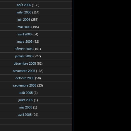
août 2006
(138)
juillet 2006
(114)
juin 2006
(253)
mai 2006
(195)
avril 2006
(54)
mars 2006
(82)
février 2006
(161)
janvier 2006
(227)
décembre 2005
(82)
novembre 2005
(135)
octobre 2005
(58)
septembre 2005
(23)
août 2005
(1)
juillet 2005
(1)
mai 2005
(1)
avril 2005
(29)