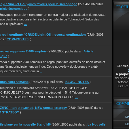
byl : Vinci et Bouygues favoris pour le sarcophage
(
27/04/2006
publié
PROFI
rticle économique
)
 Bouygues pourraient remporter un contrat majeur : la réalisation du nouveau
ge destiné à sécuriser le réacteur accidenté de Tchernobyl. Selon des
ions du président
...
 : repli confirmé / CRUDE Light Oil : reversal confirmation
(
27/04/2006
ans :
COMMODITIES
)
o va supprimer 2.400 emplois
(
27/04/2006
publié dans :
Article
ique
)
 va supprimer 2.400 emplois en regroupant ses activités de back-office et
Centres 
ransférant principalement en Inde. Cette nouvelle « douloureuse » a été
quée mercredi, alors que la
...
À propo
del-sarte
tures cette semaine
(
27/04/2006
publié dans :
BLOG - NOTES
)
Octobre 
'Les Rés
oile plane sur la nouvelle Star d'M6 148 2 LE BAL DE L'ECOLE
HNIQUE 127 3 Les mots pour le découvrir... 54 4 Tribune ouverte au
cisme 45 5 EASYBOURSE : L'INFORMATION LA PLUS
...
COMME
/ING : target reached, NEW spread stratgey
(
26/04/2006
publié dans :
D STRATEGY
)
Ma
Ma
ile plane sur la nouvelle Star d'M6
(
26/04/2006
publié dans :
La Nouvelle