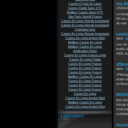
Axa: BN
Casino Crypto En Ligne
Casino Fiable Sans KYC
(
25/04/
Meilleur Casino Sans KYC
La banqu
Site Paris Sportif France
5% du ca
Casino En Ligne Retrait Instantané
de vote.
Casino En Ligne Retrait Instantané
Coinpoker Avis
Casino En Ligne Retrait Instantané
Laurenc
Casino En Ligne Argent Réel
dans :
A
Meilleur Casino En Ligne
Lors de 
Meilleur Casino En Ligne
invités 
Application Poker
2005, au
Casino En Ligne France Légal
Casino En Ligne Fiable
Casino En Ligne France
JPMorga
Casino En Ligne France
dans :
A
Casino En Ligne France
JPMorgan
Meilleur Casino En Ligne
action e
Casino En Ligne France
en Bour
Casino En Ligne France
Casino En Ligne France
Casino En Ligne
BROKE
Casino En Ligne Argent Réel
ENI UP
Meilleur Casino En Ligne
FROM S
Casino En Ligne Argent Réel
STATOI
OVERW
CATÉGORIES
Ikea en