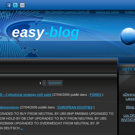
n Ligne
Casino En Ligne
Non Gamstop Casinos 2025 UK
Casino En Ligne
Casino
sy
-blog
ARTIC
1
2
SUIVANT
uDiversa
: Cylindrical strategy still valid
(
27/04/2006
publié dans :
FOREX
)
Lancem
8ème 
Meteorology
(
27/04/2006
publié dans :
EUROPEAN EQUITIES
)
GRADED TO BUY FROM NEUTRAL BY UBS BNP PARIBAS UPGRADED TO
Les DRH
OM HOLD BY DB CNP UPGRADED TO BUY FROM NEUTRAL BY UBS
INVITATI
RZBANK UPGRADED TO OVERWEIGHT FROM NEUTRAL BY JP
N DEUTSCH
...