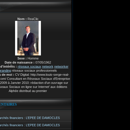
L
Nom :
ReaClic
Sexe :
Homme
Date de naissance :
07/05/1962
d'intérêts :
réseaux sociaux
network
networker
branding
réseaux sociaux professionnels
s de moi :
CV Digital: http://www.louis-serge-real-
.com/ Consultant en Réseaux Sociaux d'Entreprise
2009 à Janvier 2010: rédaction d'un ouvrage sur
eaux Sociaux en ligne sur Internet' aux éditions
Alphée distribué au premier
NTAIRES
rchés financiers : L’EPEE DE DAMOCLES
rchés financiers : L’EPEE DE DAMOCLES