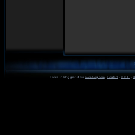
Créer un blog gratuit sur
over-blog.com
-
Contact
-
C.G.U.
-
R