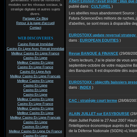
généralistes. Il offre de nombreux
Albert Einstein l'avait prédit : plus que
modules sur les réseaux sociaux, la
publié dans :
CULTUREL
)
stratégie digitales et autres sujets
Les abeilles nous abandonnent Source : 
divers.
Futura-SciencesDes millions de ruches, j
Partager Ce Blog
Retour à la page d'accueil
d'abeilles, se sont mises à disparaître 
Contact
EUROSTOXX update reversal strategy 
WEB DISCOVERIES
dans :
EUROPEAN EQUITIES
)
Casino Retrait Immédiat
Casino En Ligne Avec Retrait Immédiat
Meilleur Casino En Ligne France
Revue BANQUE & FINANCE
(
29/08/20
Casino En Ligne
Chers lecteurs, J’ai le plaisir de vous ann
Meilleur Casino En Ligne
septembre-octobre de votre magazine Ba
Casino En Ligne France
des Banquiers. Il est disponible dès auj
Casino En Ligne Avis
Meilleur Casino En Ligne Francais
Meilleur Casino En Ligne
EUROSTOXX : objectifs baissiers presq
Casino En Ligne
dans :
INDEX
)
Casino En Ligne
Casino En Ligne
Meilleur Casino En Ligne
CAC : stratégie court terme
(
28/08/200
Casino En Ligne France
Meilleur Casino En Ligne
Meilleur Casino En Ligne
ALAIN JUILLET sur EASYBOURSE
(
28
Meilleur Casino En Ligne Français
Alain Juillet Publié le 27 Aout 2007 Hau
Casino En Ligne
l'intelligence économique auprès du Prem
Casinos En Ligne
de la Défense Nationale (SGDN) «L'intel
Meilleur Casino En Ligne De France
Casino En Ligne