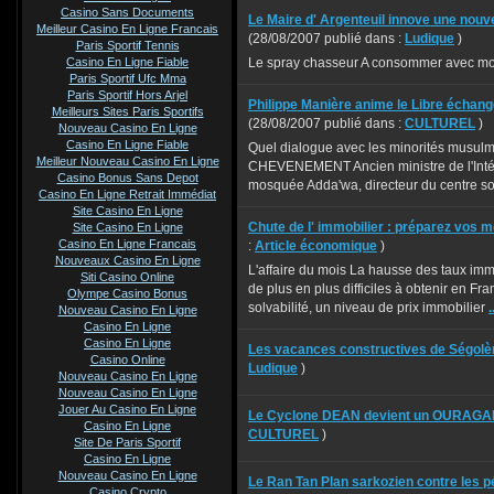
Casino Sans Documents
Le Maire d' Argenteuil innove une nouv
Meilleur Casino En Ligne Francais
(
28/08/2007
publié dans :
Ludique
)
Paris Sportif Tennis
Casino En Ligne Fiable
Le spray chasseur A consommer avec mo
Paris Sportif Ufc Mma
Paris Sportif Hors Arjel
Philippe Manière anime le Libre échange
Meilleurs Sites Paris Sportifs
(
28/08/2007
publié dans :
CULTUREL
)
Nouveau Casino En Ligne
Casino En Ligne Fiable
Quel dialogue avec les minorités musul
Meilleur Nouveau Casino En Ligne
CHEVENEMENT Ancien ministre de l'Inté
Casino Bonus Sans Depot
mosquée Adda'wa, directeur du centre so
Casino En Ligne Retrait Immédiat
Site Casino En Ligne
Chute de l' immobilier : préparez vos m
Site Casino En Ligne
Casino En Ligne Francais
:
Article économique
)
Nouveaux Casino En Ligne
L'affaire du mois La hausse des taux imm
Siti Casino Online
de plus en plus difficiles à obtenir en Fr
Olympe Casino Bonus
solvabilité, un niveau de prix immobilier
.
Nouveau Casino En Ligne
Casino En Ligne
Casino En Ligne
Les vacances constructives de Ségolè
Casino Online
Ludique
)
Nouveau Casino En Ligne
Nouveau Casino En Ligne
Jouer Au Casino En Ligne
Le Cyclone DEAN devient un OURAG
Casino En Ligne
CULTUREL
)
Site De Paris Sportif
Casino En Ligne
Nouveau Casino En Ligne
Le Ran Tan Plan sarkozien contre les p
Casino Crypto