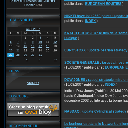
Le mot du Président du Club HEC
publié dans :
EUROPEAN EQUITIES
)
Finance
(35)
NIKKEI have lost 2660 points : update j
CALENDRIER
publié dans :
INDEX
)
Août 2007
KRACH BOURSIER : le film de la sema
L
M
M
J
V
S
D
1
2
3
4
5
Ludique
)
6
7
8
9
10
11
12
13
14
15
16
17
18
19
EUROSTOXX : update bearish strategy
20
21
22
23
24
25
26
27
28
29
30
31
<<
<
>
>>
SOCIETE GENERALE : target almost rea
(
15/08/2007
publié dans :
EUROPEAN E
LIENS
DOW JONES : rappel strategie mise en 
VIADEO
(
15/08/2007
publié dans :
INDEX
)
Indice : Dow Jones (Publié le 30 Mai 2007
haute CylindriqueL'indice Dow Jones év
CONCOURS
décembre 2003 et flirte avec la borne ha
NASDAQ : update Cylindrical strategy
Le bonheur est dans le Network en lign
RECOMMANDER