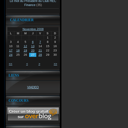
Le mot du Président du Club HEC
Finance
(35)
CALENDRIER
Novembre 2008
L
M
M
J
V
S
D
1
2
3
4
5
6
7
8
9
10
11
12
13
14
15
16
17
18
19
20
21
22
23
24
25
26
27
28
29
30
<<
<
>
>>
LIENS
VIADEO
CONCOURS