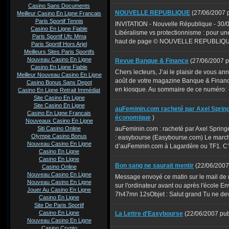
Casino Sans Documents
NOUVELLE REPUBLIQUE
(
27/06/2007
Meilleur Casino En Ligne Francais
Paris Sportif Tennis
INVITATION - Nouvelle République - 30/0
Casino En Ligne Fiable
Libéralisme vs protectionnisme : pour un
Paris Sportif Ufc Mma
haut de page © NOUVELLE REPUBLIQUE
Paris Sportif Hors Arjel
Meilleurs Sites Paris Sportifs
Nouveau Casino En Ligne
Revue Banque & Finance
(
27/06/2007
p
Casino En Ligne Fiable
Chers lecteurs, J’ai le plaisir de vous anno
Meilleur Nouveau Casino En Ligne
août de votre magazine Banque & Finance.
Casino Bonus Sans Depot
en kiosque. Au sommaire de ce numéro: 
Casino En Ligne Retrait Immédiat
Site Casino En Ligne
Site Casino En Ligne
auFeminin.com racheté par Axel Sprin
Casino En Ligne Francais
économique
)
Nouveaux Casino En Ligne
Siti Casino Online
auFeminin.com : racheté par Axel Springe
Olympe Casino Bonus
: easybourse (Easybourse.com) Le march
Nouveau Casino En Ligne
d’auFeminin.com à Lagardère ou TF1. C
Casino En Ligne
Casino En Ligne
Bon sang ne saurait mentir
(
22/06/2007
Casino Online
Nouveau Casino En Ligne
Message envoyé ce matin sur le mail de 
Nouveau Casino En Ligne
sur l'ordinateur avant ou après l'école En
Jouer Au Casino En Ligne
7h47mn 12sObjet : Salut grand Tu ne de
Casino En Ligne
Site De Paris Sportif
Casino En Ligne
La Lettre d'Easybourse
(
22/06/2007
pub
Nouveau Casino En Ligne
Casino Crypto