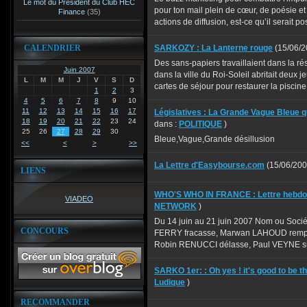
Le mot du Président du Club HEC
pour ton mail plein de cœur, de poésie et
Finance
(35)
actions de diffusion, est-ce qu’il serait p
CALENDRIER
SARKOZY : La Lanterne rouge
(
15/06/
Des sans-papiers travaillaient dans la r
Juin 2007
dans la ville du Roi-Soleil abritait deux
L
M
M
J
V
S
D
cartes de séjour pour restaurer la piscine
1
2
3
4
5
6
7
8
9
10
11
12
13
14
15
16
17
Législatives : La Grande Vague Bleue q
18
19
20
21
22
23
24
dans :
POLITIQUE
)
25
26
27
28
29
30
Bleue,Vague,Grande désillusion
<<
<
>
>>
La Lettre d'Easybourse.com
(
15/06/20
LIENS
WHO'S WHO IN FRANCE : Lettre hebd
VIADEO
NETWORK
)
Du 14 juin au 21 juin 2007 Nom ou Socié
CONCOURS
FERRY fracasse, Marwan LAHOUD remp
Robin RENUCCI délasse, Paul VEYNE su
SARKO 1er: : Oh yes ! it's good to be t
Ludique
)
RECOMMANDER