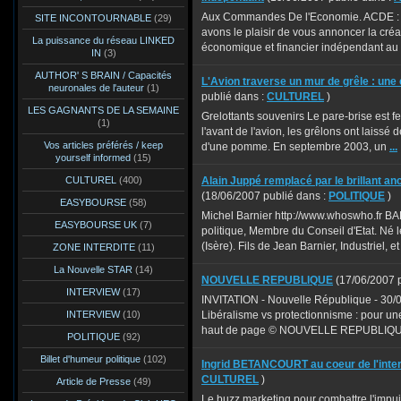
Aux Commandes De l'Economie. ACDE : B
SITE INCONTOURNABLE
(29)
avons le plaisir de vous annoncer la créa
La puissance du réseau LINKED
économique et financier indépendant au
IN
(3)
AUTHOR' S BRAIN / Capacités
L'Avion traverse un mur de grêle : une
neuronales de l'auteur
(1)
publié dans :
CULTUREL
)
LES GAGNANTS DE LA SEMAINE
Grelottants souvenirs Le pare-brise est f
(1)
l'avant de l'avion, les grêlons ont laissé 
Vos articles préférés / keep
d'une pomme. En septembre 2003, un
...
yourself informed
(15)
CULTUREL
(400)
Alain Juppé remplacé par le brillant an
(
18/06/2007
publié dans :
POLITIQUE
)
EASYBOURSE
(58)
Michel Barnier http://www.whoswho.fr 
EASYBOURSE UK
(7)
politique, Membre du Conseil d'Etat. Né 
(Isère). Fils de Jean Barnier, Industriel,
ZONE INTERDITE
(11)
La Nouvelle STAR
(14)
NOUVELLE REPUBLIQUE
(
17/06/2007
INTERVIEW
(17)
INVITATION - Nouvelle République - 30/0
INTERVIEW
(10)
Libéralisme vs protectionnisme : pour un
haut de page © NOUVELLE REPUBLIQUE
POLITIQUE
(92)
Billet d'humeur politique
(102)
Ingrid BETANCOURT au coeur de l'inte
CULTUREL
)
Article de Presse
(49)
Le buzz marketing pour combattre l'impu