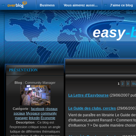
Business
Vous aimerez aussi…
J'aime ce blog
Casino En Ligne
Casino En Ligne
Non G
easy
-
PRÉSENTATION
Blog
: Community Manager
1
2
3
SU
La Lettre d'Easybourse
(
29/06/2007
pub
Le Guide des clubs, cercles
(
29/06/200
Catégorie
:
facebook
réseaux
sociaux
Myspace
community
Vient de paraître en librairie Le Guide de
manager
linkedin
Économie
d'influenceLaurent Renard > Comment fon
Description
: Ce blog est
d'influence ? > De quelle manière choisir
l'expression critique sous un angle
ludique de différentes thématiques