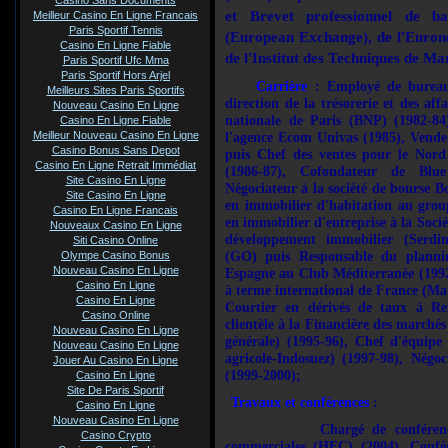
Casino Sans Documents
et Brevet professionnel de b
Meilleur Casino En Ligne Francais
Paris Sportif Tennis
(European Exchange), de l'Eurone
Casino En Ligne Fiable
de l'Institut des Techniques de Ma
Paris Sportif Ufc Mma
Paris Sportif Hors Arjel
Carr
ière
: Employé de bureau 
Meilleurs Sites Paris Sportifs
direction de la trésorerie et des aff
Nouveau Casino En Ligne
nationale de Paris (BNP) (1982-84)
Casino En Ligne Fiable
Meilleur Nouveau Casino En Ligne
l'agence Ecom Univas (1985), Vend
Casino Bonus Sans Depot
puis Chef des ventes pour le Nord
Casino En Ligne Retrait Immédiat
(1986-87), Cofondateur de Blu
Site Casino En Ligne
Négociateur à la société de bourse B
Site Casino En Ligne
en immobilier d'habitation au gro
Casino En Ligne Francais
en immobilier d'entreprise à la Soci
Nouveaux Casino En Ligne
développement immobilier (Serdim
Siti Casino Online
(GO) puis Responsable du plannin
Olympe Casino Bonus
Nouveau Casino En Ligne
Espagne au Club Méditerranée (1992
Casino En Ligne
à terme international de France (Mati
Casino En Ligne
Courtier en dérivés de taux à Re
Casino Online
clientèle à la Financière des marché
Nouveau Casino En Ligne
générale) (1995-96), Chef d'équip
Nouveau Casino En Ligne
agricole-Indosuez) (1997-98), Nég
Jouer Au Casino En Ligne
(1999-2000);
Casino En Ligne
Site De Paris Sportif
Travaux et conférences
:
Casino En Ligne
Nouveau Casino En Ligne
Chargé de conférence à l'
Casino Crypto
commerciales (HEC) (2004), Confér