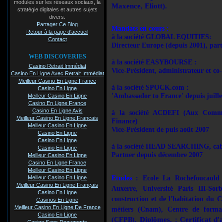
modules sur les réseaux sociaux, la
Maxence, Eliott).
stratégie digitales et autres sujets
divers.
Partager Ce Blog
Mandats en cours :
Retour à la page d'accueil
à la société GLOBAL EQUITIES:
Contact
Directeur Europe (depuis 2001), par
WEB DISCOVERIES
à la société EASYBOURSE :
Casino Retrait Immédiat
Vice-Président, administrateur et co
Casino En Ligne Avec Retrait Immédiat
Meilleur Casino En Ligne France
à la société SPOCK.com :
Casino En Ligne
'Ambassador to France' depuis juille
Meilleur Casino En Ligne
Casino En Ligne France
Casino En Ligne Avis
à la société ACDEFI (Aux Comma
Meilleur Casino En Ligne Francais
Finance)
Meilleur Casino En Ligne
Vice-Président de puis août 2007
Casino En Ligne
Casino En Ligne
à la société HEAD SEARCHING, cabin
Casino En Ligne
Partner depuis décembre 2007
Meilleur Casino En Ligne
Casino En Ligne France
Meilleur Casino En Ligne
Etudes
: Ecole La Rochefoucauld 
Meilleur Casino En Ligne
Meilleur Casino En Ligne Français
Auxerre, Université Paris III-Sor
Casino En Ligne
construction et de l'habitation du C
Casinos En Ligne
Meilleur Casino En Ligne De France
métiers (Cnam), Centre de format
Casino En Ligne
(CFPB).
Dipl
ômes
. : Certificat d