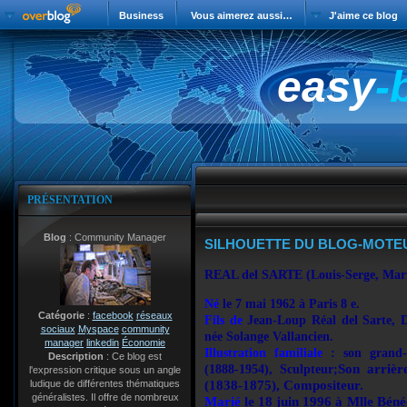
Business
Vous aimerez aussi…
J'aime ce blog
easy
-
PRÉSENTATION
Blog
: Community Manager
SILHOUETTE DU BLOG-MOTE
REAL del SARTE (Louis-Serge, Mar
Né
le 7 mai 1962 à Paris 8
e
.
Catégorie
:
facebook
réseaux
Fils de
Jean-Loup Réal del Sarte, D
sociaux
Myspace
community
née Solange Vallancien.
manager
linkedin
Économie
Illustration familiale
: son grand-
Description
: Ce blog est
(1888-1954), Sculpteur;
Son arrièr
l'expression critique sous un angle
ludique de différentes thématiques
(1838-1875), Compositeur.
généralistes. Il offre de nombreux
Mar
ié
le 18 juin 1996 à Mlle Béné