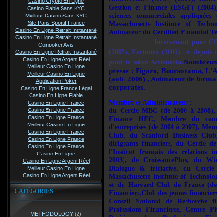
Casino Crypto En Ligne
Gestion et Finance (ESGF) (2004),
Casino Fiable Sans KYC
sciences commerciales appliquée
Meilleur Casino Sans KYC
Site Paris Sportif France
Massachusetts Institute of Tech
Casino En Ligne Retrait Instantané
Animateur du Certified Financial T
Casino En Ligne Retrait Instantané
Intervenant pour CQ
Coinpoker Avis
(2005), Fortuneo (2005)
et depuis q
Casino En Ligne Retrait Instantané
Casino En Ligne Argent Réel
.
pour le salon Actionaria
Nombreux 
Meilleur Casino En Ligne
presse : Figaro, Boursorama, L'
Meilleur Casino En Ligne
(août 2006) , Animateur de formatio
Application Poker
corporates.
Casino En Ligne France Légal
Casino En Ligne Fiable
Membre et Administrateur
:
Casino En Ligne France
du Cercle MBC (de 2000 à 2008), 
Casino En Ligne France
Casino En Ligne France
Finance HEC, Membre du comit
Meilleur Casino En Ligne
d'entreprises (de 2004 à 2007), Me
Casino En Ligne France
Club, du Stanford Business Clu
Casino En Ligne France
dirigeants financiers, du Cercle d
Casino En Ligne France
l'Institut français des relations in
Casino En Ligne
2003), de CroissancePlus, du W
Casino En Ligne Argent Réel
Dialogue & initiative, du Cercle
Meilleur Casino En Ligne
Casino En Ligne Argent Réel
Massachusetts Institute of Technolo
et du Harvard Club de France (de
CATÉGORIES
Financiers,Club des jeunes financier
Conseil National de Recherche fi
Professions Financières, Centre P
METHODOLOGY
(2)