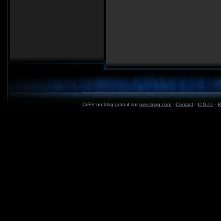
Créer un blog gratuit sur
over-blog.com
-
Contact
-
C.G.U.
-
R