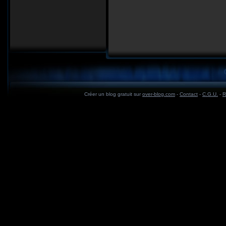
Créer un blog gratuit sur
over-blog.com
-
Contact
-
C.G.U.
-
R