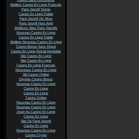
Casino Sans Documents
Meilleur Casino En Ligne Francais
Paris Sportif Tennis
Casino En Ligne Fiable
Paris Sportif Ufc Mma
Paris Sportif Hors Arjel
Meilleurs Sites Paris Sportifs
Nouveau Casino En Ligne
Casino En Ligne Fiable
Meilleur Nouveau Casino En Ligne
Casino Bonus Sans Depot
Casino En Ligne Retrait Immédiat
Site Casino En Ligne
Site Casino En Ligne
Casino En Ligne Francais
Nouveaux Casino En Ligne
Siti Casino Online
Olympe Casino Bonus
Nouveau Casino En Ligne
Casino En Ligne
Casino En Ligne
Casino Online
Nouveau Casino En Ligne
Nouveau Casino En Ligne
Jouer Au Casino En Ligne
Casino En Ligne
Site De Paris Sportif
Casino En Ligne
Nouveau Casino En Ligne
Casino Crypto